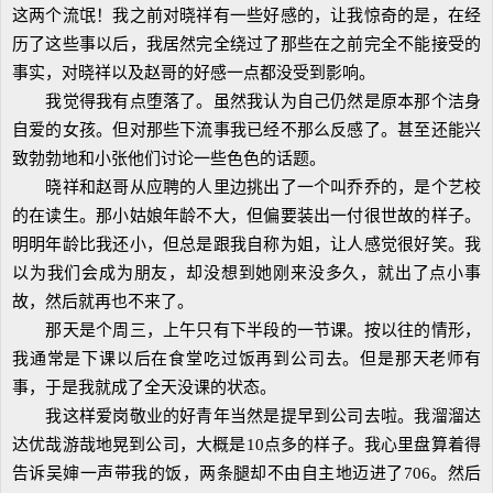
这两个流氓！我之前对晓祥有一些好感的，让我惊奇的是，在经
历了这些事以后，我居然完全绕过了那些在之前完全不能接受的
事实，对晓祥以及赵哥的好感一点都没受到影响。
我觉得我有点堕落了。虽然我认为自己仍然是原本那个洁身
自爱的女孩。但对那些下流事我已经不那么反感了。甚至还能兴
致勃勃地和小张他们讨论一些色色的话题。
晓祥和赵哥从应聘的人里边挑出了一个叫乔乔的，是个艺校
的在读生。那小姑娘年龄不大，但偏要装出一付很世故的样子。
明明年龄比我还小，但总是跟我自称为姐，让人感觉很好笑。我
以为我们会成为朋友，却没想到她刚来没多久，就出了点小事
故，然后就再也不来了。
那天是个周三，上午只有下半段的一节课。按以往的情形，
我通常是下课以后在食堂吃过饭再到公司去。但是那天老师有
事，于是我就成了全天没课的状态。
我这样爱岗敬业的好青年当然是提早到公司去啦。我溜溜达
达优哉游哉地晃到公司，大概是10点多的样子。我心里盘算着得
告诉吴婶一声带我的饭，两条腿却不由自主地迈进了706。然后