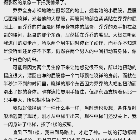
摄影区的景象一下把我惊呆了。
乔乔全身赤裸地跪在摄影区的地上，翘着她的小屁股。屁股
后面是晓祥，光着他的大屁股，两股间的部位紧紧贴在乔乔的屁
股上，而乔乔的前面是同样赤身裸体的赵哥，乔乔的双手抱在赵
哥的腰间，赵哥的那个东西，居然插在乔乔的嘴里。大概是听到
我进门的脚步声，所以两个男生同时停止了动作，而乔乔不知道
是没听到还是停不下来，仍然在两个男人的中间扭动着身体，像
一个白色的肉虫。
可能是因为两个男生停下来让她感觉很不爽，所以她扭动的
幅度很大，溜圆白净的屁股像一个气球飘在晓祥的身前。而就在
半秒钟不到的时间里，晓祥的那个东西因为乔乔的大幅度扭动而
滑出了她的身体。晓祥连忙想用手捂住，但那东西支楞着远比一
只手要大，所以根本捂不住。
我就好像撞破了一件什么事一样，当时想也没想，条件反射
般地逃离了现场，刚才从电梯里出来，现在电梯门还没关上，我
一闪身进了电梯，按了4楼的按钮。
直到下到1楼，我来到马路上，才定了神。一切的行动都是