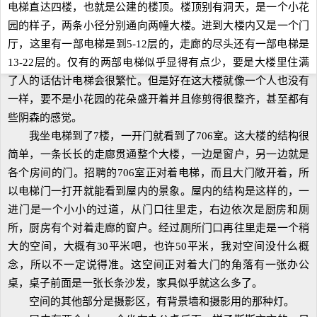
电梯直达四楼，也就是公建的楼顶。楼顶别有洞天，是一个小花
园的样子，两条小径分别通向两幢大楼。进到大楼内又是一个门
厅，这里有一部电梯是到5-12层的，走廊的尽头还有一部电梯是
13-22层的。仅有的两部电梯似乎显得有点少，要是大楼里住满
了人的话估计电梯会很繁忙。但是好在这大楼就像一个人也没有
一样，要不是小花园的花朵盛开着并且修剪得很整齐，甚至都有
些阴森的感觉。
我坐电梯到了7楼，一开门就看到了706室。这大楼的结构很
简单，一条长长的走廊贯通整个大楼，一边是窗户，另一边就是
各个房间的门。招聘的706室正对着电梯，而且大门敞开着，所
以电梯门一打开就能看到屋内的景象。屋内的结构是这样的，一
进门是一个小小的过道，从门口往里走，右边依次是厨房和厕
所，厨房有个对着走廊的窗户。经过厕所门口再往里走是一个稍
大的空间，大概有30平米吧，也许50平米，我对空间没什么概
念，所以不一定说得准。这空间正对着大门的角落有一张办公
桌，桌子前面是一张长条沙发，家具似乎就这么多了。
空间的其他部分是摄影区，有背景墙和摄影用的那种灯。