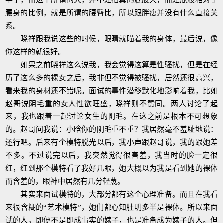
半了，而这个所谓的大，并不是指真的屁股大，而是屁股相对于
腰身的比例，就是所谓的腰臀比，所以跟胖瘦并没有什么直接关
系。
晓祥跟我说这些的时候，眼睛就瞄着我的身体，最后说，像
你这样的就很好。
如果之前晓祥这么说我，我会觉得这算是性骚扰，但是在经
历了这么多的裸女之后，我非但不觉得被骚扰，居然还很高兴，
看来我的身材还不错呢。面试的事件潜移默化地影响着我，比如
赵哥说阴毛重的女人性欲旺盛，晓祥则不赞同。两人讨论了起
来，我也跟着一起讨论女生的阴毛。在这之前是根本不可想象
的。赵哥问我说：小晗你的阴毛重不重？我居然毫不羞耻地说：
还行吧。后来有个模特脱光以后，我小声跟赵哥说，我的跟她差
不多。不过说完以后，我突然觉得很害羞，我当时的脸一定很
红，红到那个模特看了我好几眼，她大概以为我是看到她的裸体
而含羞的，眼神中居然有几分轻蔑。
其实来面试模特的，大部分都有这个心理准备。而且在我看
来很含糊的“艺术模特”，她们都心知肚明多半是裸体。所以来面
试的人，即便不是即成事实的婊子，也是准备成为婊子的人。但