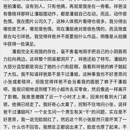
爸拍潘姐。没有别人，只有他俩，再就是我坐在一旁看。祥爸没
有像晓祥那样让潘姐摆动作，都是潘姐自己在动。而且，动作很
色情。我在图片公司久了，这种人体照片看得也很多，我分得出
哪些是艺术，哪些是色情。现在潘姐绝对是很色情的，而且简直
是在勾引祥爸。我觉得祥爸并不是要拍什么作品，倒像是从拍摄
中获得一些满足。
潘姐完全无视我的存在，毫不害羞地用手把自己的小阴唇用
力拉向两边，这样整个阴道都洞开了，祥爸还拍了特写。潘姐的
大部分造型都是突出了她的小穴和屁眼，我看到祥爸的裤子鼓起
了大包。我不知道祥爸是不是干过潘姐，这种事我也不好意思问
小张或者晓祥，但我觉得祥爸不会当着我的面脱了裤子干潘姐
吧，我很识相地说到楼下的小超市去买零食，然后像逃一样离开
了影棚。我故意磨蹭了近一个小时才上来，回来时看到大门紧
锁，他俩已经走了。我好奇心太重了，控制不住地问小张，说祥
爸干过潘姐吗？一个女生问一个男生有关“干”的问题，实在是不
好意思，我一说完脸就红了，然后这个死小张居然只是坏笑了一
下，什么也不回答。我想反正都说出来了，脸皮也厚了起来，不