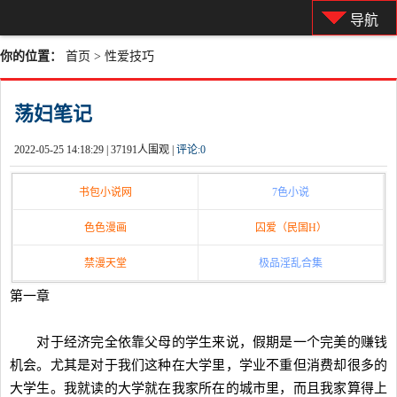
导航
你的位置：
首页
>
性爱技巧
荡妇笔记
2022-05-25 14:18:29 |
37191人围观 |
评论:
0
书包小说网
7色小说
色色漫画
囚爱（民国H）
禁漫天堂
极品淫乱合集
第一章
对于经济完全依靠父母的学生来说，假期是一个完美的赚钱
机会。尤其是对于我们这种在大学里，学业不重但消费却很多的
大学生。我就读的大学就在我家所在的城市里，而且我家算得上