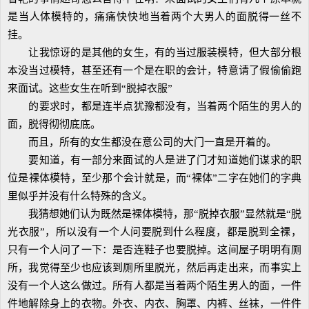
是当人体模特的，痛痛快快地当着两个大男人的面脱得一丝不
挂。
让我惊讶的是其他的女生，有的当过服装模特，但大部分根
本没当过模特，甚至还有一个是在职的会计，特意请了假偷偷跑
来面试。这些女生在听到“脱掉衣服”
的要求时，都是连半点犹豫都没有，当着两个陌生的男人的
面，脱得彻彻底底。
而且，所有的女生都没在意公司的大门一直是开着的。
要知道，有一部分来面试的人是进了门才知道她们谋求的职
位是裸体模特，至少那个会计就是，而“裸体”二字在她们的字典
里似乎并没有什么特殊的含义。
我猜想她们认为既然是裸体模特，那“脱掉衣服”显然就是“脱
光衣服”，所以没有一个人问要脱到什么程度，都是脱到全裸，
只有一个人问了一下：是否连鞋子也要脱掉。这间屋子明明有厕
所，我觉得至少也应该到厕所里脱光，然后再走出来，而事实上
没有一个人这么做过。所有人都是当着两个陌生男人的面，一件
件地解除身上的衣物。外衣、内衣、胸罩、内裤、丝袜，一件件