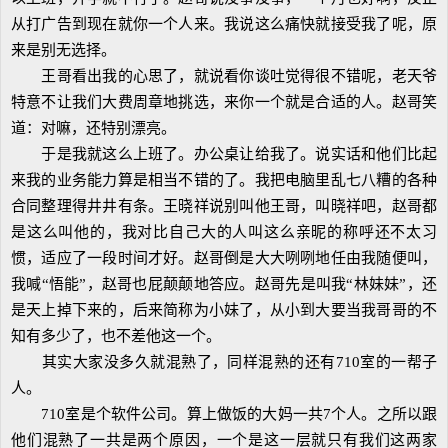
从打广告到现在就你一个人来。我说这么痛快就接受我了呢，原
来是别无选择。
王哥看出我的心思了，就说看你谈吐觉得很不错呢，老天爷
特意不让我们大费周章地挑选，来你一个就是合适的人。赵哥笑
道：对嘛，还特别漂亮。
于是我就这么上班了。办公桌让给我了。说实话和他们比起
来我的业务能力算是相当不错的了。我把电脑里乱七八糟的各种
合同整理得井井有条。王晓祥说别叫他王哥，叫晓祥吧，赵哥都
是这么叫他的，我对比自己大的人叫这么亲昵的称呼还不太习
惯，适应了一段时间才好。赵哥倒是大大咧咧地任由我随便叫，
我喊“悟能”，赵哥也屁颠颠地答应。赵哥先是叫我“林妹妹”，还
是天上掉下来的，后来简称为小妹了，从小到大要当我哥哥的不
知有多少了，也不差他这一个。
其实大家没多久就混熟了，同样混熟的还有710室的一帮子
人。
710室是个软件公司。算上做饭的大妈一共7个人。之所以跟
他们混熟了一共是两个原因，一个是这一层就只有我们这两家