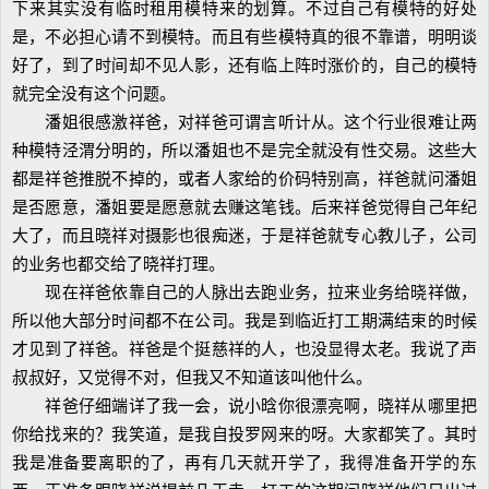
下来其实没有临时租用模特来的划算。不过自己有模特的好处
是，不必担心请不到模特。而且有些模特真的很不靠谱，明明谈
好了，到了时间却不见人影，还有临上阵时涨价的，自己的模特
就完全没有这个问题。
潘姐很感激祥爸，对祥爸可谓言听计从。这个行业很难让两
种模特泾渭分明的，所以潘姐也不是完全就没有性交易。这些大
都是祥爸推脱不掉的，或者人家给的价码特别高，祥爸就问潘姐
是否愿意，潘姐要是愿意就去赚这笔钱。后来祥爸觉得自己年纪
大了，而且晓祥对摄影也很痴迷，于是祥爸就专心教儿子，公司
的业务也都交给了晓祥打理。
现在祥爸依靠自己的人脉出去跑业务，拉来业务给晓祥做，
所以他大部分时间都不在公司。我是到临近打工期满结束的时候
才见到了祥爸。祥爸是个挺慈祥的人，也没显得太老。我说了声
叔叔好，又觉得不对，但我又不知道该叫他什么。
祥爸仔细端详了我一会，说小晗你很漂亮啊，晓祥从哪里把
你给找来的？我笑道，是我自投罗网来的呀。大家都笑了。其时
我是准备要离职的了，再有几天就开学了，我得准备开学的东