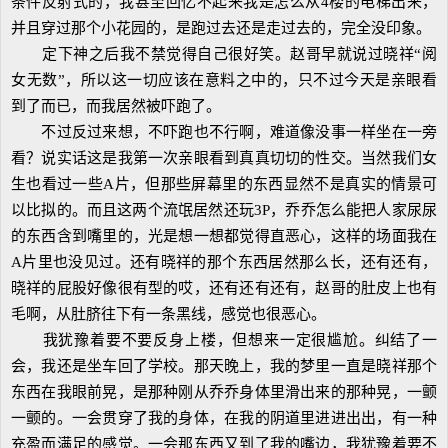
条件反射式的，我甚至回忆不起来我是怎么从4楼的电梯出来，
并且穿过那个小花园的，是跑过去还是走过去的，完全没印象。
定下神之后我不禁觉得自己很好笑。赵哥早就说过晓祥“阅
女无数”，所以这一切应该在意料之中的，只不过今天是亲眼看
到了而已，而我居然被吓跑了。
不过反过来想，不吓跑也不行啊，难道像没事一样坐在一旁
看？说实话这是我第一次亲眼看到真真切切的性交。当然我们女
生也看过一些A片，但那些屏幕里的东西显然不是真实的情景可
以比拟的。而且这两个流氓居然还玩3P，乔乔怎么能把人家尿尿
的东西含到嘴里的，光是想一想都觉得直恶心，这样的场面我在
A片里也没见过。还有晓祥的那个东西居然那么长，还有还有，
晓祥的屁股好像很有型的哎，还有还有还有，赵哥的肚皮上也有
毛啊，从肚脐往下有一条黑线，感觉也很恶心。
我犹豫着要不要反身上楼，但想来一定很尴尬。纠结了一
会，我还是坐车回了学校。那天晚上，我的梦里一直是晓祥那个
东西在我眼前晃，是那种刚从乔乔身体里滑出来的那种晃，一颤
一颤的。一会贯穿了我的身体，在我的阴道里进进出出，有一种
充盈而满足的感觉。一会那东西又到了我的嘴边，我犹豫着要不