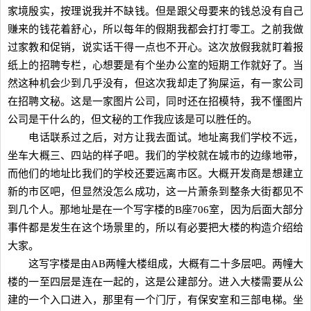
家境殷实，按理说我并不缺钱。但是跟父母要来的钱总没有自己
赚来的钱花着舒心，所以每年的假期我都会打打零工。之前我做
过家教和促销，说实话干得一点也不开心。这次放假我就盯着报
纸上的招聘专栏，心想要是有个坐办公室的短期工作就好了。当
然这种机会少到几乎没有，但这次我却走了狗屎运，有一家公司
在招聘文秘。这是一家图片公司，同时还在招模特，我不懂图片
公司是干什么的，但文秘的工作我应该是可以胜任的。
电话联系过之后，对方让我去面试。地址离我们学校不远，
坐车大概三、四站的样子吧。我们的学校就在城市的边缘地带，
而他们的地址比我们的学校还要远离市区。大概开发商是想建立
新的市区吧，但显然没怎么成功，这一片萧条到整条大街都见不
到几个人。那地址是在一个写字楼的B座706室，因为后面大部分
事件都是发生在这个场景里的，所以有必要把大楼的构造介绍给
大家。
这写字楼是由AB两幢大楼组成，大概有二十多层吧。两幢大
楼的一至四层是连在一起的，这是公建部分。进入大楼需要从公
建的一个入口进入，那里有一个门厅，有保安室和三部电梯。坐