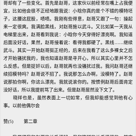
哥却有了一些变化。首先是赵哥，这家伙以前经常在嘴上占我便
宜，比如他会很不正经地跟我说：小晗你真的是个不错的模特坯
子，这腰这屁股，啧啧。我刚有些得意，赵哥又跟了一句：操起
来一定很爽。我满脸黑线，对赵哥施以武斗。又比如某一天我从
电梯里出来，赵哥看到我说：小晗你今天穿得好漂亮啊。我知道
后面没好话，果然，赵哥接着说：看得我都硬了。黑线……继续
武斗。其实一开始赵哥挺正经的，后来在我看了这么多裸女之后
才开始骚扰我的，我也知道赵哥是寻开心，所以其实心里并不怎
么反感。但是捉奸以后，赵哥就再也没骚扰过我。我问赵哥还继
续招模特吗？赵哥说不招了。我说那怎么办啊，没模特了。赵哥
说那拍你啊，你这么漂亮。我就说滚你的。按惯例赵哥后面肯定
没好话，所以我提前骂了出来。但是赵哥居然没下文了。
晓祥也是，虽然表面上一切如常，但我却能感觉到他有心
事。以前他偶尔会
赞(5) 第二章