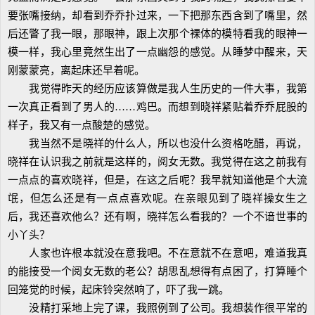
要张嘴接纳，却看到乔乔扑过来，一下把那东西含到了嘴里，然
后还瞥了我一眼，那眼神，跟上次那个裸体的模特看我的眼神一
模一样，我心里竟然生出了一点幽怨的感觉。从睡梦中醒来，天
刚蒙蒙亮，离起床还早着呢。
我觉得昨天的经历应该算做是我人生历史的一件大事，我第
一次真正看到了男人的……鸡巴。而想到晓祥紧贴着乔乔屁股的
样子，我又有一点酸楚的感觉。
我当然不是晓祥的什么人，所以也没什么资格吃醋，再说，
晓祥在认识我之前就是这样的，阅女无数。我觉得在这之前我有
一点点的喜欢晓祥，但是，在这之后呢？我早就知道他是个大流
氓，但怎么还是有一点点喜欢呢。在亲眼见到了晓祥操女生之
后，我还喜欢他么？还有啊，晓祥怎么看我的？一个不谙世事的
小丫头？
人家也许根本就没在意我吧。不在意就不在意吧，难道我真
的能接受一个阅女无数的老公？胡思乱想得有点困了，打算睡个
回笼觉的时候，起床铃突然响了，吓了我一跳。
没精打采地上完了课，我照例到了公司。我想装作很平常的