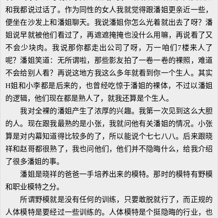
和我都说过话了。作为同性的女人我就觉得跟潘姐更亲近一些，
便坐在沙发上和潘姐聊天。我说潘姐你怎么光着就出去了呀？潘
姐说早就被他们看过了，再遮遮掩掩也没什么用嘛，再说看了又
不会少块肉。我说那你都走出公司了呀，万一咱们7楼来人了
呢？潘姐笑道：无所谓啦，那些影友拍了一卷一卷的裸照，难道
不会给别人看？再说这地方我这么多年就看到你一个生人。其实
H姐和小李都是后来的，也曾经吃惊于潘姐的裸体，不过以潘姐
的逻辑，他们现在都是熟人了，就我还算是个生人。
我对全裸的潘姐产生了浓厚的兴趣。我第一次见到这么大胆
的人。现在跟我最熟的是小张，我就问他有关潘姐的情况。小张
算是对内幕知道得比较多的了，所以能说个七七八八。后来跟晓
祥和赵哥都很熟了，我也问他们，他们并不隐晦什么，给我介绍
了很多潘姐的事。
潘姐是晓祥的爸爸一手培养出来的模特。那时的模特有野模
和职业模特之分。
所谓野模就是没有任何的训练，只要敢脱就行了，而正规的
人体模特是要经过一些训练的。人体模特是个挺隐晦的行业，也