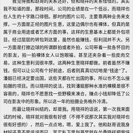
我觉得我和赵哥的关系还好，但和晓祥的关系怪怪的。其实
我不知道的是，那段时间，公司的业绩是在一个低谷，而晓祥也
在人生的十字路口徘徊。那时的图片公司，主要靠两种业务来支
撑，一方面是正经的图片生意，这里边偶尔也有裸体，但真的是
属于商业用途或者艺术方面的事，这样的生意基本上都是外包项
目，经过层层的转包到这里，虽然也能赚钱，但利润并不大。另
一方面是打擦边球的所谓群拍或者外拍，公司带着一批各怀目的
的影友，拍一拍裸体女人以饱眼福，甚至还夹杂着一些皮肉交
易，这种生意利润很丰厚。这两种生意晓祥都做。前者虽然不赚
钱，但可以让公司有个好前途，后者则真真切切地是“钱途”了。
潘姐已经决定要出国，这些天都在忙出国的事，所以也不怎么接
拍摄的项目。而以晓祥的说法，找到潘姐那种水准的裸模是很不
容易的，晓祥也不愿意找一些野模来凑合，赚点小钱却降低了公
司在影友中的形象。所以这一年的拍摄业务格外冷清。
而最让晓祥纠结的，却是我。用晓祥的话说，第一次我来面
试的时候，晓祥就对我很有好感（不得不说那次其实我对晓祥也
很有好感的），然后一点点地，嗯，爱上我了。他和赵哥说我身
材好还真不是说说而已，其实私下里赵哥早就在怂恿晓祥把我培