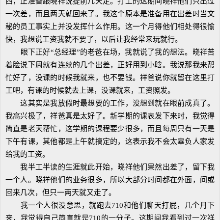
西，正准备跟晓祥说提前几天走。打工的这期间晓祥他们只出过
一次差，而且两天就回来了。我这个原本是准备用在出差时当文
秘的员工事实上并没发挥什么作用。这一个月得他们相处得很愉
快，我想说工资我就不要了，以后让我经常来玩就行。
眼下正好“总经理”的老爸在场，我就说了我的想法。晓祥苦
着脸说下周就有连续的几个出差，正好用到小晗。我说那我来帮
忙好了，没课的时候我就来，也不要钱。祥爸说你就留在这里打
工吧，有课的时候就去上课，没课就来，工资照发。
这其实是我放假时最想要的工作，没想到就在眼前成真了。
我高兴极了，祥爸真是太好了。新学期的课表发下来时，我觉得
简直是老天帮忙，这学期的课程要少很多，而且每周只有一天是
下午有课，其他都是上午就搞定的，这表示我不会太辜负人家发
给我的工资。
我半工半读的生涯就此开始，晓祥他们果然出差了，留下我
一个人。晓祥他们的业务很多，所以大部分时间都在外面，间或
回来几次，但只一两天就又走了。
我一个人很没意思，就跑去710和他们聊天打屁，几个月下
来，我觉得自己简直就是710的一分子。这期间我看到过一次祥