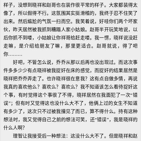
样子，没想到晓祥和赵哥也在装作很平常的样子。大家都装得太
像了，所以假得不行。这氛围其实挺滑稽的，我终于忍不住笑了
出来。然后尴尬的气氛一扫而空。我笑着说，好哇你们两个坏家
伙，昨天居然被我抓到糟蹋人家小姑娘。赵哥半开玩笑地说，以
后你抓不到喽，小姑娘让你祥哥给赶走喽。我一愣，晓祥说没赶
走嘛，是介绍给朋友了嘛，那里更适合。赵哥就说，得了吧
你………
好吧，不管怎么说，乔乔从那以后再也没出现过。而这次事
件多多少少有点晓祥被我捉奸在床的感觉，而捉奸的结果居然是
晓祥把乔乔弄走了。也许晓祥很在意我？这有点自做多情，再说
我真的喜欢他么？喜欢么？喜欢么？我不知道该怎么看待捉奸这
个事，有时觉得这个事很了不得，晓祥居然在我面犯了一次“错
误”；但有时又觉得这也没什么大不了，他俩上过的女生不知道
有多少了，这次只不过被我撞见了而已，算不得什么。持有这种
想法时，我又觉得自己之前的想法可笑，还“错误”，我是晓祥的
什么人啊？
理智让我接受后一种想法：这没什么大不了。但是晓祥和赵