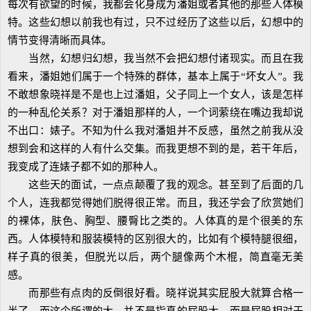
每次有欲望的时候，我都会化身成为潘姐或者其他的那些人体模
特。这些幻想以前我也有过，只不过经历了这些以后，幻想中的
情节变得清晰而具体。
当然，幻想归幻想，我当然不会把幻想付诸现实。而且在我
看来，潘姐她们属于一个特殊的群体，基本上属于“坏女人”。我
不敢想象晓祥是不是也上过潘姐，父子同上一个女人，该是怎样
的一种乱伦关系？对于潘姐那样的人，一个词萦绕在嘴边我却说
不出口：婊子。不知为什么我对潘姐并不反感，虽然之前我从没
想到会和这样的人有什么交集。而我更想不到的是，若干年后，
我变成了连婊子都不如的那种人。
这些天的面试，一点点颠覆了我的观念。甚至到了后面的几
个人，连我都觉得她们脱得很正常。而且，我还学会了欣赏她们
的裸体，肤色、胸型、腰臀比之类的。人体真的是个很美的东
西。人体模特和服装模特的区别很大的，比如有个模特腿很细，
样子真的很美，但脱光以后，两个腿像两个木棍，简直毫无美
感。
而那些有点肉的反倒很好看。晓祥说其实屁股大就算合格一