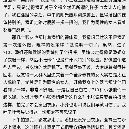
这回眸一笑的样子气质好极了，不过我全然没顾得上欣赏潘姐的
优雅，只是觉得潘姐对于全裸全然无所谓的样子也太让人吃惊
了。我在潘姐的身后，中午的阳光照射到走廊上，显得潘姐的裸
体特别美，潘姐走路时屁股一扭一扭的，我作为同性的女人看着
都要有感觉了。
那几个影友也都盯着潘姐的裸体看。我猜想显然这不是潘姐
第一次这么做，晓祥的淡定样子就说明一切了。果然，进了
710，潘姐还和做饭的吴婶打了个招呼，吴婶淡定得像是潘姐穿
了衣服一样，然后小张他们也没有什么特别的反应，好像整个这
些人里边，最吃惊的就是我了。用餐盘盛了饭，大家端着餐盘往
回走，我觉得一大群人里边夹着一个全身赤裸的女人实在是太让
人尴尬了，尤其是作为同性的女人，好像我身上的器官都让他们
看到了一样，非常不舒服。于是我自己留在了710和小张他们一
起吃饭。吃饭时我问小张潘姐经常这样么？小张说只要有拍摄就
这样，拍完了才会穿回衣服。小齐也附和说我们早就习惯了。我
吐了吐舌头觉得这一切都太不可思议了。
下午拍摄完，影友都走了。潘姐还没穿回衣服，全裸坐在沙
发上喝水。这时晓祥才算是正式把我介绍给潘姐认识，其实潘姐