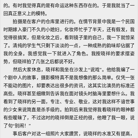
的。有时我觉得真的是有命运这种东西存在的。于是我就当了一
回真正意义上的模特。
拍摄是在客户的仓库里进行的。在情节背景中我是一个民国
时期嫁入豪门不久的小媳妇，化妆师忙乎了半天，还有假发，我
觉得很搞笑，但是化妆之后，看到镜子里的自己，我一下就惊呆
了。清纯的学生气只剩下淡淡的一点，一种成熟的韵味却佔据了
我的全身。我感觉我一下就进入了角色。我按晓祥的要求摆姿
势，但晓祥拍了几张之后都说不好。
然后大家休息，晓祥和我坐在沙发上“说戏”。他给我编了一
个剧中人的故事，摄影模特真不是我想像的那么简单。仅凭一张
不能动的图片，却要表达出很多的资讯，这其实比演员的标准还
高些。晓祥甚至细緻到告诉我在面对镜头时脑海里要想什么。我
看到了晓祥的另一面，专注、专业、敬业，这对我这样不谙世事
的少女来说简直是杀手级的。拍到后来我觉得我看晓祥的眼神都
有些暧昧了，不过这时的晓祥倒是正经的很，他瞪了我一眼，说
了句“别闹！”
事后客户对这一组照片大家讚赏，说晓祥的水准又有提高，