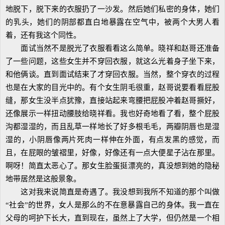
地脱下，脱下来的衣服扔了一沙发。然后她们私密的身体，她们
的乳头，她们的阴部都直白地暴露在空气中，被两个大男人看
着，还有我这个同性。
面试当然不是脱光了衣服看看这么简单。晓祥和赵哥还准备
了一些问题，这些女生并不穿回衣服，就这么光着身子坐下来，
和他俩谈。直到面试结束了才穿回衣服。当然，整个穿衣的过程
也是在大家的目光中的。有个女生阴毛很重，赵哥说要看看屁股
缝，那女生没半点犹豫，直接站起来弯腰把屁股冲着赵哥撅好，
还像展示一样扭动腰肢给晓祥看。我也好奇地看了看，整个屁股
沟都湿湿的，而且乱草一样地长了好多根毛毛，两瓣阴唇也是湿
湿的，小阴唇像两片死肉一样伸在外面，有点发黑的感觉，而
且，在屁眼的皱褶里，好像，好像还有一点大便星子沾在那里。
啊呀！简直太恶心了。那女生脸蛋挺漂亮的，真没想到她的隐秘
地带居然是这般景象。
这对我来说简直是奇遇了。我没想到我所不知道的那个叫做
“社会”的世界，女人是那么的不在意暴露自己的身体。我一直在
父母的呵护下长大，直到现在，虽然上了大学，但仍然是一个相