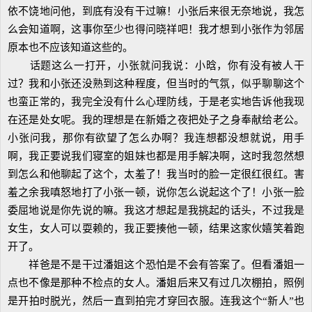
依不饶地问他，到底有没有干过嘛！小张后来很无奈地说，我怎
么会知道啊，这事你至少也得问晓祥吧！我才想到小张作为邻居
原本也不应该知道这些的。
话题这么一打开，小张就问我说：小晗，你有没有被人干
过？我和小张还没熟到这种程度，但当时的气氛，似乎聊聊这个
也蛮正常的，我完全没有什么心理防线，于是老实地告诉他我现
在还是处女呢。我的理想是在新婚之夜把处子之身奉献给老公。
小张问我，那你有欲望了怎么办啊？我连想都没想就说，用手
啊，我正要说我们寝室的姐妹也都是用手解决啊，这时我忽然想
到怎么和他聊起了这个，太羞了！我当时的脸一定很红很红。害
羞之余我嗔怒地打了小张一顿，说你怎么说起这个了！小张一脸
委屈地说是你先说的嘛。我这才想起是我挑起的话头，不过我是
女生，女人可以耍赖的，我正要揍他一顿，结果这家伙嬉笑着跑
开了。
祥爸是不是干过潘姐这个恐怕是不会有答案了。但看潘姐一
点也不像是那种不检点的女人。潘姐后来又有过几次棚拍，照例
是开拍时脱光，然后一直到拍完才穿回衣服。连我这个“新人”也