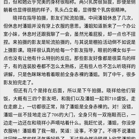
白，但和她近乎完美的身材很相称。两只乳房很挺拔，即便是侧
躺着也显得很翘的样子，乳头凸立着，显得整个乳房很精神。
晓祥在指导拍摄，影友们轮流拍摄。中间潘姐休息了几次，
但休息时潘姐并没有穿上衣服的意思。潘姐知道新来了一个办公
室小妹，休息时还跟我聊了一会，虽然光着屁股，却一点也不扭
捏。来拍摄的影友是轮流拍摄的，与其说是棚拍活动倒不如说是
上摄影课。晓祥很认真的给每一个影友指导，眼前的裸女似乎一
点也没有让他有什么特别的反应。那些影友好像都是很菜鸟的样
子，有的连装胶卷都不怎么太熟练，还有些人也不怎么听晓祥的
讲解，只是色眯眯地看着眼前全身赤裸的潘姐。到了中午，很多
影友拍完走了。
但还有几个是排在后面，所以是下午拍摄。晓祥给他们管
饭，大概有三四个影友吧，和我们以及潘姐一起到710盛饭。走
在走廊上，一切都很正常，除了潘姐是全身赤裸的。对！没错，
潘姐一丝不挂地走出了706的大门，全身只有一双拖鞋而已，一
边走一边还在和晓祥小声嘀咕着什么。我赶忙说，潘姐，你没穿
衣服呐！潘姐看了我一眼，笑道：没事，不穿了。不得不说潘姐