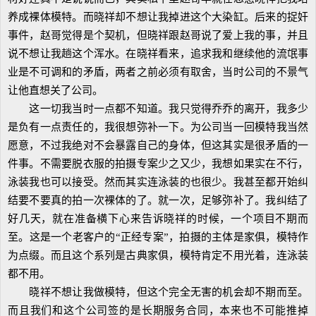
养成裸体模特。而晓祥却不想让我掉进这个大染缸。后来的捉奸
事件，赵哥觉得是个契机，但晓祥跟赵哥说了爱上我的事，并且
说不想让我趟这个浑水。在晓祥看来，追求我和继续他的流氓事
业是不可调和的矛盾，两者之前必须有取舍，当时公司的不景气
让他直想关了公司。
这一切我当时一点都不知道。我只觉得乔乔的离开，我多少
是负有一点责任的，我很想弥补一下。为公司当一回模特我当然
愿意，不过我绝对不会暴露自己的身体，但这其实是很矛盾的一
件事。不需要脱衣服的拍摄专案少之又少，我想如果实在不行，
泳装我也可以接受。然而其实连泳装的也很少。我甚至都开始纠
结要不要真的拍一次裸体的了。就一次，足够弥补了。我纠结了
好几天，就在准备横下心来告诉晓祥的时候，一个项目不期而
至。这是一个老客户的“正经专案”，拍摄的主体是家俱，模特作
为点缀。而且这个系列是古典家俱，模特肯定不用光着，连泳装
都不用。
晓祥不想让我做模特，但这个完全无害的机会却不期而至。
而且我们和这个公司签的是长期服务合同，本来也不可能推掉