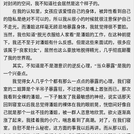
对封闭的空间，我不知道社会居然是这个样子的。
在我的认知里，女孩应该爱惜自己的身体，被异性看到自己
的隐私是绝对不可以的，所以我从很小的时候就很注意保护自己
不走光。而潘姐这样毫无顾忌地暴露身体，我就觉得很不要脸。
当然，我也知道“脱光衣服给人家看”是潘姐的工作，在这种前提
下，我还不至于对潘姐有什么反感。但是这些来面试的，很多应
该属于“良家妇女”，居然也这么豪放地脱得精光，几乎彻底颠覆
了我的世界观。
其实，不知道是不是潜意识的逆反心理，“当众暴露”是我的
一个兴奋点。
我觉得女人几乎个个都有那么一点点的暴露的心理，我们寝
室的二姐算是个半吊子暴露狂，不过她只是嘴上嚣张而已。那次
我看到全裸的潘姐，一下子触发了我最敏感的神经，说实话那天
回到寝室以后我总觉得潘姐的裸体在我的眼前晃，恍惚间好像自
己就是那个一丝不挂的潘姐，被一群人恣意地欣赏。欲火逐渐高
涨了起来，我揉着我的小穴，喘息着到了高潮。对了，在我们寝
室，自慰不是什么秘密，这方面的事我以后再讲。而从那以后，