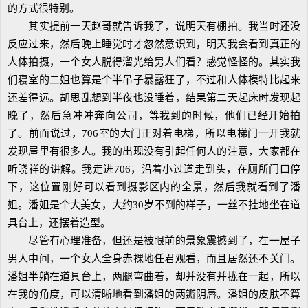
的方式很特别。
其实提前一天赵哥就告诉我了，说明天有棚拍。我当时还没
反应过来，然后晚上睡觉时才忽然意识到，明天我会看到真正的
人体拍摄，一个女人脱得溜光给男人们看？感觉怪怪的。其实我
们寝室的二姐也算是个半吊子暴露狂了，不过和人体模特比起来
还差得远。胡思乱想到半夜也没睡着，结果第二天起床时发现起
晚了，然后急冲冲奔向公司，等我到的时候，他们已经开始拍
了。前面说过，706室的大门正对着电梯，所以电梯门一开我就
发现屋里有很多人。我的出现没有引起任何人的注意，大家都在
听晓祥的讲解。我走进706，沿着小过道走到头，在厕所门口停
下，这位置刚好可以看到摄影区内的全景，然后我就看到了潘
姐。潘姐是个大美女，大约30岁不到的样子，一丝不挂地坐在道
具台上，还摆着造型。
尽管有心理准备，但还是被眼前的景象震撼到了，在一屋子
男人中间，一个女人全身赤裸地任君观看，而且居然还不关门。
潘姐半躺在道具台上，两腿弯曲着，却并没有并拢在一起，所以
在我的角度，可以清晰地看到潘姐的两瓣阴唇。潘姐的皮肤不算