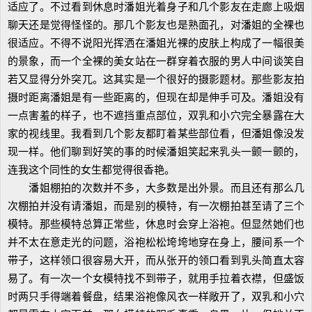
适应了。不过看到休息时潘姐光着身子和几个影友在走廊上吸烟
聊天还是觉得怪怪的。那几个影友也是熟面孔，对潘姐的全裸也
很适应。不得不说阳光挥洒在潘姐光裸的皮肤上构成了一幅很美
的景象，而一个全裸的美女站在一群穿着衣服的男人中间谈笑自
若又显得分外突兀。这其实是一个很好的摄影题材。那些影友拍
摄时距离潘姐是有一些距离的，但现在却是伸手可及。潘姐没有
一点害羞的样子，也不遮挡重点部位，双乳和小穴完全暴露在大
家的视线里。我看到几个影友都盯着某些部位看，但潘姐像没发
现一样。他们聊到好笑的事的时候潘姐笑起来乳头一颤一颤的，
连我这个同性的女生都觉得很香艳。
潘姐棚拍的次数并不多，大多数是出外景。而且还有那么几
次棚拍并没有请潘姐，而是别的模特，有一次棚拍甚至请了三个
模特。那些模特总算正常些，休息时会穿上浴袍。但显然她们也
并不太在意走光的问题，浴袍松松垮垮地穿在身上，腰间系一个
带子，这样领口很容易大开，而从张开的领口看到乳头简直太容
易了。有一次一个女模特找不到带子，就用手拉着衣襟，但盛饭
时两只手得端着餐盘，结果浴袍像风衣一样敞开了，双乳和小穴