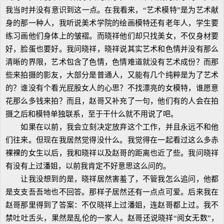
我当时并没有意识到这一点。在我看来，“艺术模特”是为艺术献
身的那一种人，我听说美术学院的绘画模特还有老年人，学生要
练习画他们身体上的皱褶。而晓祥他们却只找美女，不仅身材要
好，脸蛋也要好。我问晓祥，晓祥说其实艺术和色情并没有那么
清晰的界限，艺术包含了色情，色情难道就没有艺术成份？而那
些来拍摄的影友，大部分是普通人，又能有几个纯粹是为了艺术
的？谁没有个看光屁股女人的心思？不找漂亮的女模特，谁愿意
花那么多钱来拍？而且，赵哥又补充了一句，他们有的人会在拍
摄之后和模特单独联系，至于干什么就不用说了吧。
如果在以前，我会立刻决定放弃这个工作，并且永远不和他
们往来。但现在我居然觉得没什么。我觉得在一起看过这么多赤
裸裸的女生以后，我和晓祥以及赵哥的距离也近了些。我问晓祥
有没有上过潘姐，以前我肯定不好意思这么问的。
让我没想到的是，晓祥居然害羞了，不管我怎么追问，他都
是支支吾吾地也不回答。那样子居然还有一点点可爱。后来我在
赵哥那里得到了答案：不仅晓祥上过潘姐，连赵哥都上过。我不
禁吐吐舌头，果然是乱伦的一家人。赵哥还说晓祥“阅女无数”，