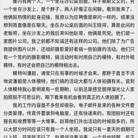
屋内有两个人，一个坐在办公桌后面，样子斯斯文文的，另
一个坐在沙发上，是个胖子，两人好像正在闲聊。看到我来了，
他俩挺热情的起身迎接，我原以为应聘像是审问一样的，结果没
想到简直像是在聊天。坐在办公桌后面的叫王晓祥，算是此间的
老板吧，坐在沙发上的我后来叫他赵哥，他俩是死党。他们是一
家图片公司，我之前都不知道还有这样的公司。他们除了为广告
商提供图片以外，还组织摄影爱好者搞一些拍摄的活动。他们只
有一个签约的摄影模特，搞活动时有时用自己的模特，有时外租
模特，有时还会把自己的模特租出去。
模特叫潘姐，通常只在有事的时候才会来。那胖子直言不讳
地说潘姐是人体模特，他们搞的活动大都与人体拍摄有关。说到
人体模特我心里倒是有一些期盼，以前总是感觉脱得溜光让人家
拍照挺不可思议的，眼下看来有机会看到真正的人体拍摄了。
我的工作内容虽不多但却很杂。电子邮件发来的各种文件要
分类管理，传真件要录到电脑里，还有快递来的。有团拍时还有
报名和收费等等一大堆事。赵哥他们外出活动的时候挺多的，所
以大部分时间应该只有我一个人坐班。我说只有一夏天的假期可
以上班，开学就不行了。赵哥说没事没事，一个月也好啊，反正