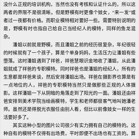
没什么正规的培训机构，当然也没有考核和认证什么的，所以这
两者的界限不是很清晰。但是野模有时更像个妓女，“来一发”或
者过一夜都有价格。而职业模特相对要好一些。需要特别说明的
是，野模有时也指自己给自己当经纪人的模特，同样的鱼龙混
杂。
潘姐以前就是野模，而且潘姐之前的经历很复杂，年纪很轻
的时候就有了一个孩子，算是个单身妈妈，生活压力让潘姐有些
堕落。这时潘姐遇到了祥爸，祥爸慧眼识金地收了潘姐，从此潘
姐就成了祥爸的专职模特。同时祥爸也是潘姐的经纪人，所有的
生意都是祥爸来谈，然后安排潘姐出场。祥爸在摄影界也算是有
一点地位的人，祥爸的专职模特当然只是做那些正规的人体摄
影。这样潘姐一下从阴暗的角落走到了阳光的一面。潘姐还由祥
爸安排到美术学院当绘画模特，学生和老师都很客气地叫她潘老
师。虽然还是得脱光衣服任由别人看，但比以前像妓女一样的生
活要好多了。
其实这种小型的图片公司很少有实力拥有自己的模特的。这
种自有的模特不仅得有出场费，平时即便不出场也有工资的。算