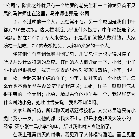
“公司”，除此之外就只有一个姓罗的老先生和一个神龙见首不见
尾的马律师住在这里，马律师也算是“公司”
了，不过就他一个人，还经常不在。另一个原因是我们中午
都到710去吃饭。这大楼附近几乎没什么饭店，中午吃饭是个大
问题。好在710请了专人来做饭，于是我们就按人数付钱，大家
凑在一起吃。710的老板姓吴，大约40来岁的一个人。
晓祥他们有些调侃地叫他吴总，那吴总估计也听得习惯了，
所以并没什么特别的反应。其他的人大概介绍一下：小张，个子
小小的但很机灵，我第一次去的时候对我就很热情；小齐，小帅
哥一枚，看起来很单纯的样子；小李，挺壮实的一个小伙子，怎
么看也不像是坐在办公室里的程序员；H姐，样子一般般但气质
很不错的一个大姐；小兔，精灵古怪的小丫头一个，我很好奇为
什么叫她小兔，她吐吐舌头说，我也不知道呀。
大家年龄相仿，所以聊天时话题很投机。其实这里边只有小
兔比我小一岁，其他的都比我大不少。但是小兔很没大没小的，
经常“死小张”“臭小李”的叫，所以我也就入乡随俗了。
在我上班第四天的时候，我见到了人体模特潘姐。而且见面